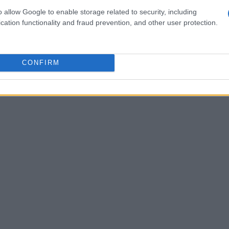
o allow Google to enable storage related to security, including
cation functionality and fraud prevention, and other user protection.
 la
BCE
e la
FCA
, monitorano attentamente il
si rivela fondamentale per tutelare i consumatori
anziario. Tuttavia, un’eccessiva regolamentazione
CONFIRM
atta di un equilibrio delicato, che richiede