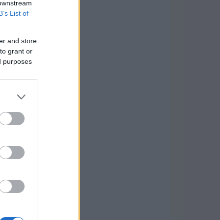
 downstream
B’s List of
er and store
to grant or
ed purposes