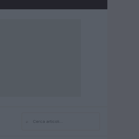
⌕
Cerca