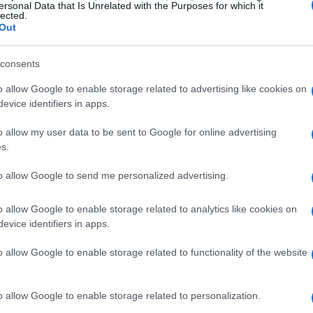
ersonal Data that Is Unrelated with the Purposes for which it
lected.
nza di
liquidità
e le scarse pratiche di
due
Out
i istituzioni finanziarie. Oggi, il settore fintech
consents
 verso l’innovazione; dall’altro, la necessità di
ve vigenti.
o allow Google to enable storage related to advertising like cookies on
evice identifiers in apps.
vazioni
o allow my user data to be sent to Google for online advertising
s.
profonda trasformazione grazie all’emergere di
to allow Google to send me personalized advertising.
 l’
intelligenza artificiale
. I dati indicano
nvestimenti
in fintech ha mostrato andamenti
o allow Google to enable storage related to analytics like cookies on
evice identifiers in apps.
il ritorno medio sugli investimenti in startup
 tre anni, ma la volatilità associata a questi
o allow Google to enable storage related to functionality of the website
siderare.
o allow Google to enable storage related to personalization.
ri