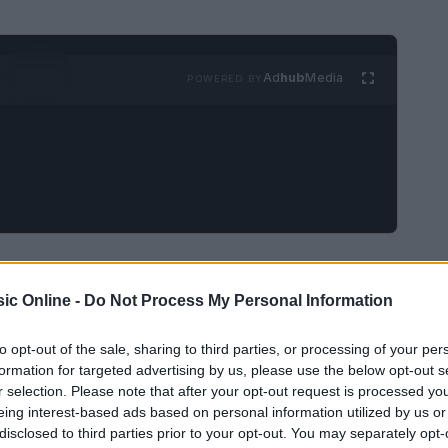
Ad
hub
Media
POWERED BY
ic Online -
Do Not Process My Personal Information
ech è stimato raggiungere i
500 miliardi di
to opt-out of the sale, sharing to third parties, or processing of your per
 Financial Services
. Questo dato non solo
formation for targeted advertising by us, please use the below opt-out s
settore, ma sottolinea anche l’importanza di
r selection. Please note that after your opt-out request is processed y
eing interest-based ads based on personal information utilized by us or
 evitare errori simili a quelli che hanno portato
disclosed to third parties prior to your opt-out. You may separately opt-