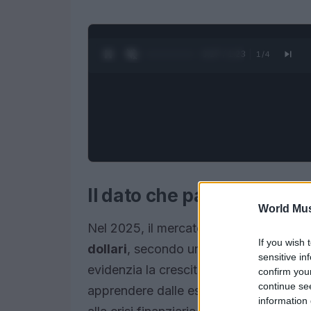
0:28 / 1:23
1
/
4
Il dato che parla chiaro
World Mus
Nel 2025, il mercato globale della fint
If you wish 
dollari
, secondo un report di
McKinsey
sensitive in
evidenzia la crescita esponenziale del 
confirm you
continue se
apprendere dalle esperienze passate per
information 