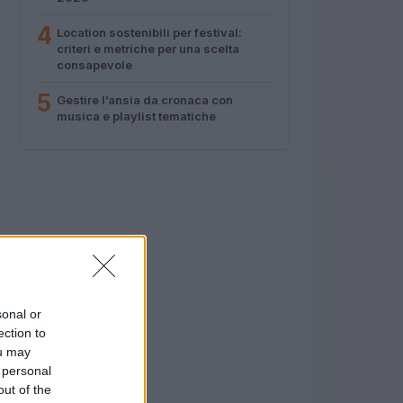
4
Location sostenibili per festival:
criteri e metriche per una scelta
consapevole
5
Gestire l’ansia da cronaca con
musica e playlist tematiche
sonal or
ection to
ou may
 personal
out of the