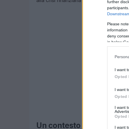
alla crisi finanziaria del 2008.
further disc
participants
Downstream 
Please note
information 
deny consent
in below Go
Persona
I want t
Opted 
I want t
Opted 
I want 
Advertis
Opted 
Un contesto storico
I want t