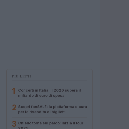
PIÙ LETTI
1
Concerti in Italia: il 2026 supera il
miliardo di euro di spesa
2
Scopri fanSALE: la piattaforma sicura
per la rivendita di biglietti
3
Chiello torna sul palco: inizia il tour
2025