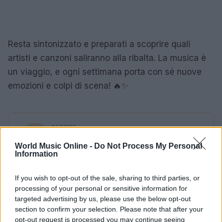
Resta sintonizzato e preparati a scoprire quali
artisti e canzoni saliranno alla ribalta. La musica è
un viaggio, e ogni settimana porta con sé nuove
emozioni e colpi di scena! 🔥✨
AUTORE
Redazione
World Music Online -
Do Not Process My Personal
Information
If you wish to opt-out of the sale, sharing to third parties, or
processing of your personal or sensitive information for
targeted advertising by us, please use the below opt-out
section to confirm your selection. Please note that after your
opt-out request is processed you may continue seeing