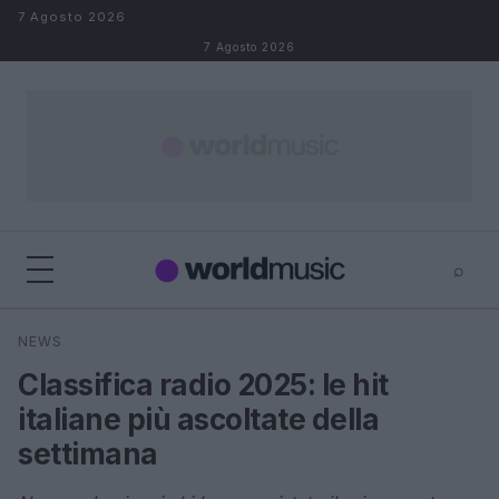
Salta al contenuto
7 Agosto 2026
7 Agosto 2026
⌕
×
⌕
NEWS
Cerca
Classifica radio 2025: le hit
italiane più ascoltate della
settimana