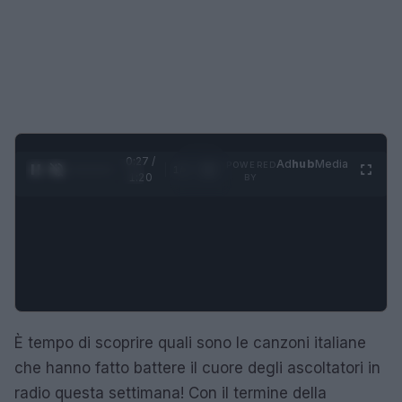
0:28 /
Ad
hub
Media
POWERED
1
/
4
1:20
BY
È tempo di scoprire quali sono le canzoni italiane
che hanno fatto battere il cuore degli ascoltatori in
radio questa settimana! Con il termine della