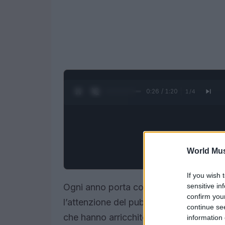
0:28 / 1:20
1
/
4
World Mus
If you wish 
sensitive in
Ogni anno porta con sé una nuova colle
confirm you
l’attenzione del pubblico. Il 2025 non è 
continue se
che hanno arricchito il panorama musica
information 