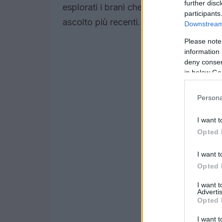
further disc
esplorati i brani che hanno raggiunto il 
participants
ascolto più recenti.
Downstream 
Please note
information 
deny consent
in below Go
Persona
I want t
Opted 
I want t
Opted 
I want 
Advertis
Opted 
I want t