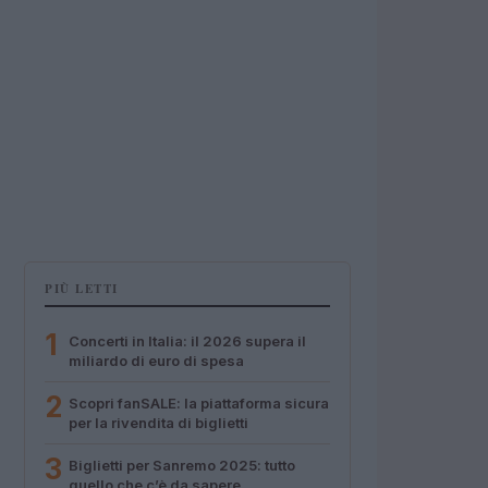
PIÙ LETTI
1
Concerti in Italia: il 2026 supera il
miliardo di euro di spesa
2
Scopri fanSALE: la piattaforma sicura
per la rivendita di biglietti
3
Biglietti per Sanremo 2025: tutto
quello che c’è da sapere