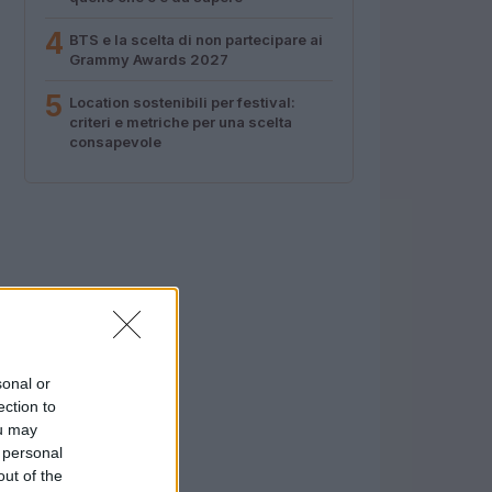
4
BTS e la scelta di non partecipare ai
Grammy Awards 2027
5
Location sostenibili per festival:
criteri e metriche per una scelta
consapevole
sonal or
ection to
ou may
 personal
out of the