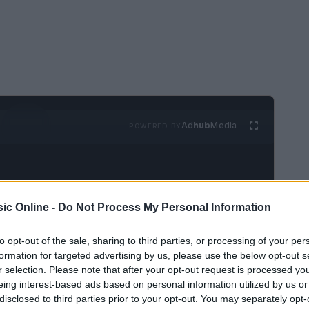
Ad
hub
Media
POWERED BY
ic Online -
Do Not Process My Personal Information
to opt-out of the sale, sharing to third parties, or processing of your per
formation for targeted advertising by us, please use the below opt-out s
zione di canzoni che riescono a catturare
r selection. Please note that after your opt-out request is processed y
stato da meno, con una varietà di artisti e stili
eing interest-based ads based on personal information utilized by us or
le italiano. In questo articolo, vengono
disclosed to third parties prior to your opt-out. You may separately opt-