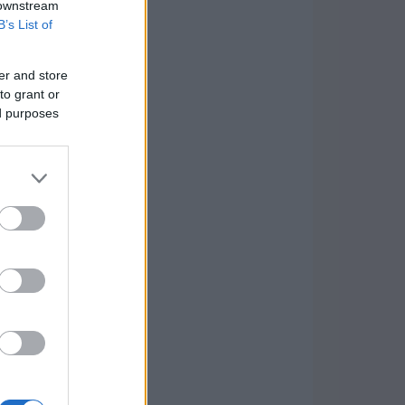
 downstream
B’s List of
er and store
to grant or
ed purposes