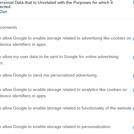
ersonal Data that Is Unrelated with the Purposes for which it
lected.
el 2025
Out
er la musica italiana, con artisti emergenti e nomi
consents
sifiche. La
classifica FIMI
e
Earone
hanno
o allow Google to enable storage related to advertising like cookies on
rani più venduti e quelli maggiormente trasmessi
evice identifiers in apps.
 di vendite digitali, streaming e visualizzazioni
o allow my user data to be sent to Google for online advertising
si più significativi.
s.
to allow Google to send me personalized advertising.
uito al successo di questi brani. La
promozione
o allow Google to enable storage related to analytics like cookies on
evice identifiers in apps.
nno giocato un ruolo cruciale, insieme alla forte
ollaborazioni tra artisti, che mescolano generi e
o allow Google to enable storage related to functionality of the website
o sempre più vasto.
o allow Google to enable storage related to personalization.