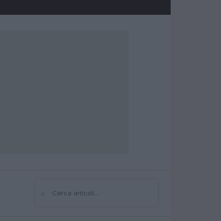
⌕
Cerca