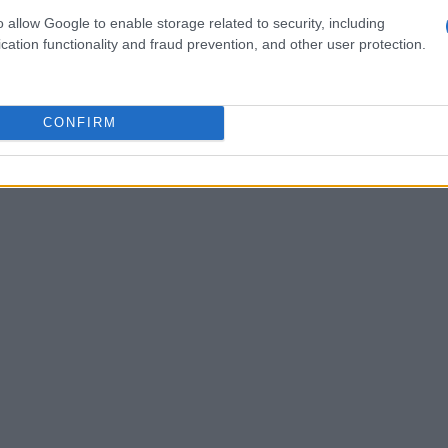
coltati
o allow Google to enable storage related to security, including
cation functionality and fraud prevention, and other user protection.
ana numero 18 del 2025, è possibile identificare
er il loro impatto. Questi brani non solo hanno
lasciato un segno duraturo nella cultura
CONFIRM