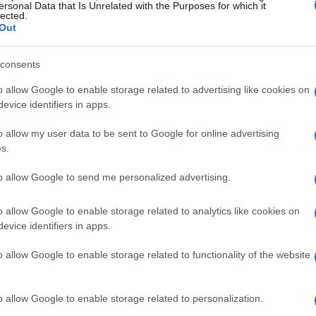
ersonal Data that Is Unrelated with the Purposes for which it
lected.
, ho considerato diversi fattori chiave che
Out
one: i piazzamenti in FIMI, che tiene conto delle
visualizzazioni video, i dati di Earone, i quali
consents
certificazioni di vendita. In questo modo,
o allow Google to enable storage related to advertising like cookies on
evice identifiers in apps.
a situazione musicale italiana dal mese di
o allow my user data to be sent to Google for online advertising
s.
entificare i brani più ascoltati, ma ci offre anche
to allow Google to send me personalized advertising.
 tendenze musicali attuali. La musica è un
sue variazioni, possiamo scoprire molto su ciò che
o allow Google to enable storage related to analytics like cookies on
evice identifiers in apps.
ando il cuore degli italiani? Quali stili musicali
lo!
o allow Google to enable storage related to functionality of the website
el 2025
o allow Google to enable storage related to personalization.