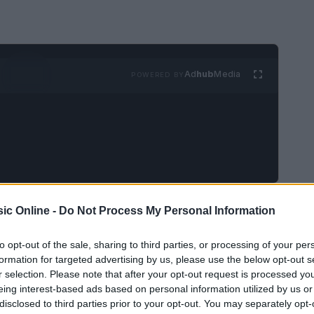
Ad
hub
Media
POWERED BY
 non fa eccezione! La musica italiana sta
ic Online -
Do Not Process My Personal Information
he scalano le classifiche e brani che ci
to opt-out of the sale, sharing to third parties, or processing of your per
 quali sono i veri successi di quest’anno? In
formation for targeted advertising by us, please use the below opt-out s
io attraverso le canzoni che stanno facendo
r selection. Please note that after your opt-out request is processed y
eing interest-based ads based on personal information utilized by us or
enti e scoprendo i tormentoni più amati. Non
disclosed to third parties prior to your opt-out. You may separately opt-
ertici delle classifiche!