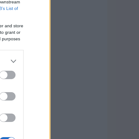
 downstream
B’s List of
er and store
to grant or
ed purposes