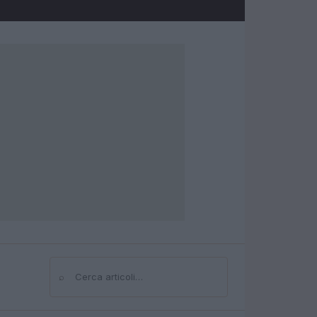
⌕
Cerca