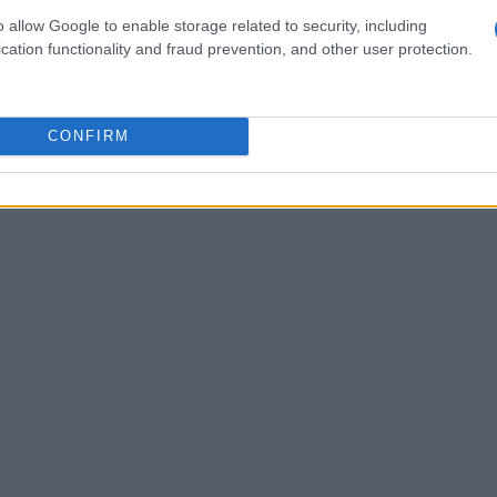
iusciti a conquistare le classifiche italiane fino
o allow Google to enable storage related to security, including
cation functionality and fraud prevention, and other user protection.
sti tormentoni non solo sono in cima alle
ando il panorama musicale del nostro paese. Non
brani raccontano storie, emozioni e sentimenti
CONFIRM
 a scoprire quali sono? La numero 4 ti