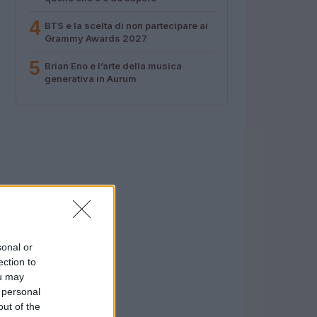
4
BTS e la scelta di non partecipare ai
Grammy Awards 2027
5
Brian Eno e l’arte della musica
generativa in Aurum
sonal or
ection to
ou may
 personal
out of the