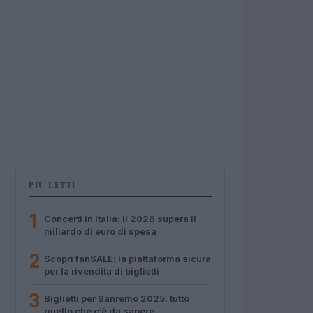
PIÙ LETTI
1
Concerti in Italia: il 2026 supera il
miliardo di euro di spesa
2
Scopri fanSALE: la piattaforma sicura
per la rivendita di biglietti
3
Biglietti per Sanremo 2025: tutto
quello che c’è da sapere