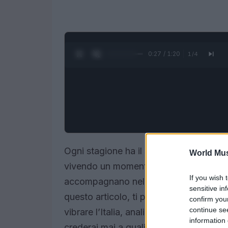
0:28 / 1:20
1
/
4
Ogni stagione ha il suo ritmo, e il 2025
World Mus
vivendo un momento d’oro, con artisti c
If you wish 
accompagnano nelle nostre giornate. Ma
sensitive in
questo articolo, ti porterò in un viagg
confirm you
continue se
vibrare l’Italia, analizzando i piazzam
information 
crederai mai a quali brani si trovano ai v