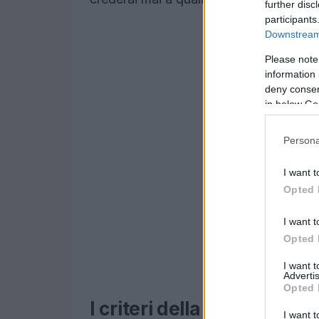
further disc
participants
Downstream 
Please note
information 
deny consent
in below Go
Persona
I want t
Opted 
I want t
Opted 
I want 
Advertis
Opted 
I criteri della nostra class
I want t