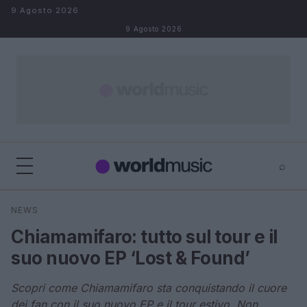
Salta al contenuto
9 Agosto 2026
9 Agosto 2026
⌕
×
⌕
NEWS
Cerca
Chiamamifaro: tutto sul tour e il
suo nuovo EP ‘Lost & Found’
Scopri come Chiamamifaro sta conquistando il cuore
dei fan con il suo nuovo EP e il tour estivo. Non