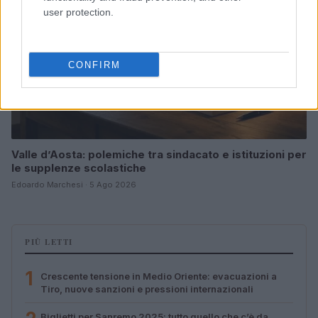
user protection.
CONFIRM
Valle d’Aosta: polemiche tra sindacato e istituzioni per
le supplenze scolastiche
Edoardo Marchesi · 5 Ago 2026
PIÙ LETTI
1
Crescente tensione in Medio Oriente: evacuazioni a
Tiro, nuove sanzioni e pressioni internazionali
Biglietti per Sanremo 2025: tutto quello che c’è da