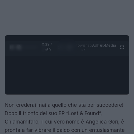
0:29 /
Ad
hub
Media
POWERED
1
/
4
1:50
BY
Non crederai mai a quello che sta per succedere!
Dopo il trionfo del suo EP “Lost & Found”,
Chiamamifaro, il cui vero nome è Angelica Gori, è
pronta a far vibrare il palco con un entusiasmante