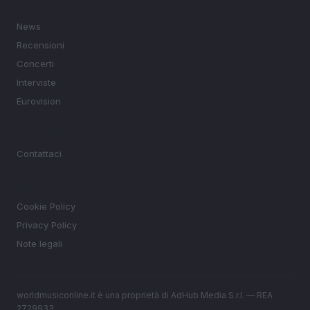
SEZIONI
News
Recensioni
Concerti
Interviste
Eurovision
MAGAZINE
Contattaci
LEGALE
Cookie Policy
Privacy Policy
Note legali
worldmusiconline.it è una proprietà di AdHub Media S.r.l. — REA
2729933