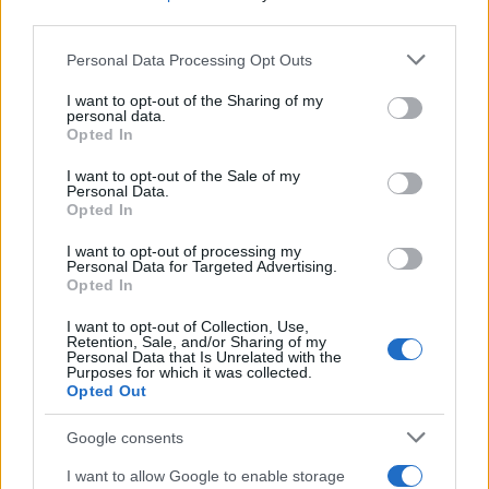
third parties.
Continua a leggere
Please note that this website/app uses one or more Google
Personal Data Processing Opt Outs
services and may gather and store information including but
not limited to your visit or usage behaviour. You may click to
I want to opt-out of the Sharing of my
NEWS
personal data.
grant or deny consent to Google and its third-party tags to
Opted In
use your data for below specified purposes in below Google
consent section.
I want to opt-out of the Sale of my
Personal Data.
Opted In
I want to opt-out of processing my
Personal Data for Targeted Advertising.
Opted In
I want to opt-out of Collection, Use,
Retention, Sale, and/or Sharing of my
Personal Data that Is Unrelated with the
Purposes for which it was collected.
Opted Out
Ariana Grande debutta al primo posto con Petal e
annuncia una pausa dalla vita pubblica
Google consents
Letizia Fontana · 8 Ago 2026
I want to allow Google to enable storage