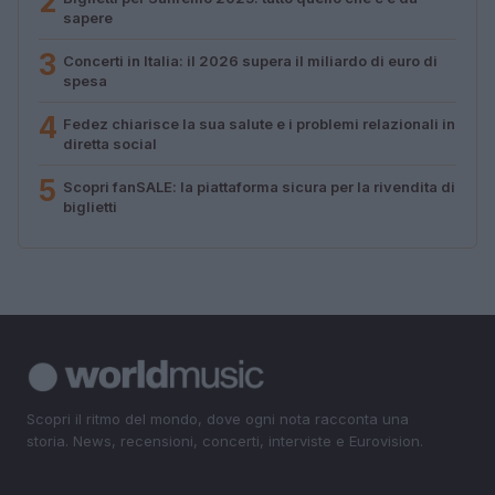
2
sapere
3
Concerti in Italia: il 2026 supera il miliardo di euro di
spesa
4
Fedez chiarisce la sua salute e i problemi relazionali in
diretta social
5
Scopri fanSALE: la piattaforma sicura per la rivendita di
biglietti
Scopri il ritmo del mondo, dove ogni nota racconta una
storia. News, recensioni, concerti, interviste e Eurovision.