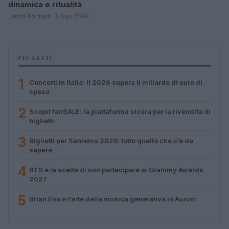
dinamica e ritualità
Letizia Fontana · 5 Ago 2026
PIÙ LETTI
1
Concerti in Italia: il 2026 supera il miliardo di euro di
spesa
2
Scopri fanSALE: la piattaforma sicura per la rivendita di
biglietti
3
Biglietti per Sanremo 2025: tutto quello che c’è da
sapere
4
BTS e la scelta di non partecipare ai Grammy Awards
2027
5
Brian Eno e l’arte della musica generativa in Aurum