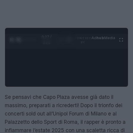
0:28 /
Ad
hub
Media
POWERED
1
/
4
1:21
BY
Se pensavi che Capo Plaza avesse già dato il
massimo, preparati a ricrederti! Dopo il trionfo dei
concerti sold out all’Unipol Forum di Milano e al
Palazzetto dello Sport di Roma, il rapper è pronto a
infiammare l’estate 2025 con una scaletta ricca di