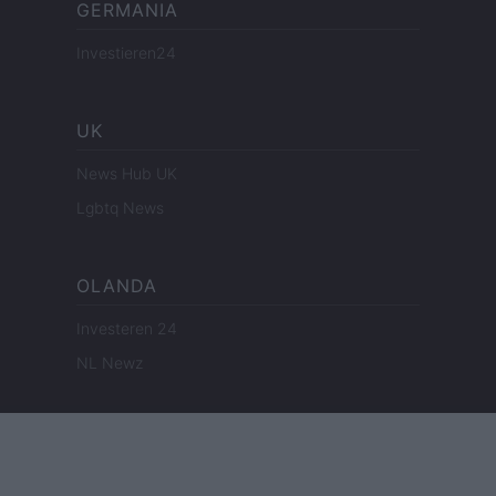
GERMANIA
Investieren24
UK
News Hub UK
Lgbtq News
OLANDA
Investeren 24
NL Newz