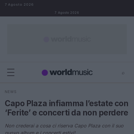
Salta al contenuto
7 Agosto 2026
7 Agosto 2026
⌕
×
⌕
NEWS
Cerca
Capo Plaza infiamma l’estate con
‘Ferite’ e concerti da non perdere
Non crederai a cosa ci riserva Capo Plaza con il suo
nuovo album e i concerti estivi!