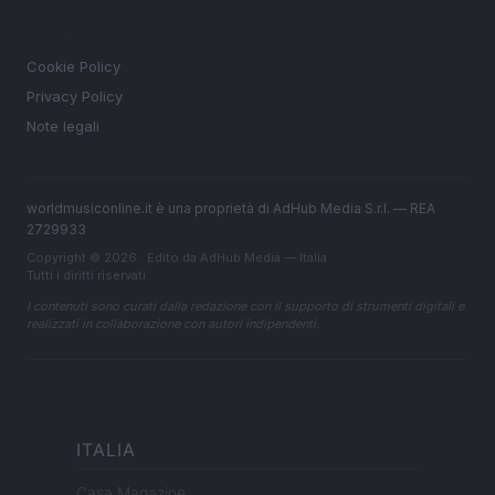
LEGALE
Cookie Policy
Privacy Policy
Note legali
worldmusiconline.it è una proprietà di AdHub Media S.r.l. — REA
2729933
Copyright © 2026 · Edito da AdHub Media — Italia
Tutti i diritti riservati
I contenuti sono curati dalla redazione con il supporto di strumenti digitali e
realizzati in collaborazione con autori indipendenti.
ITALIA
Casa Magazine