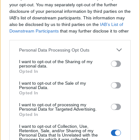
your opt-out. You may separately opt-out of the further
disclosure of your personal information by third parties on the
IAB’s list of downstream participants. This information may
also be disclosed by us to third parties on the
IAB’s List of
Downstream Participants
that may further disclose it to other
third parties.
Please note that this website/app uses one or more Google
Personal Data Processing Opt Outs
services and may gather and store information including but
not limited to your visit or usage behaviour. You may click to
I want to opt-out of the Sharing of my
personal data.
grant or deny consent to Google and its third-party tags to
Opted In
use your data for below specified purposes in below Google
consent section.
I want to opt-out of the Sale of my
Continua a leggere
Personal Data.
Opted In
NEWS
I want to opt-out of processing my
Personal Data for Targeted Advertising.
Opted In
I want to opt-out of Collection, Use,
Retention, Sale, and/or Sharing of my
Personal Data that Is Unrelated with the
Purposes for which it was collected.