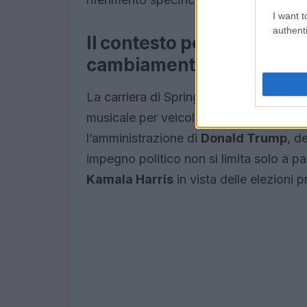
I want t
authenti
Il contesto politico e la 
cambiamento
La carriera di Springsteen è costellata d
musicale per veicolare messaggi di prote
l’amministrazione di
Donald Trump
, d
impegno politico non si limita solo a 
Kamala Harris
in vista delle elezioni p