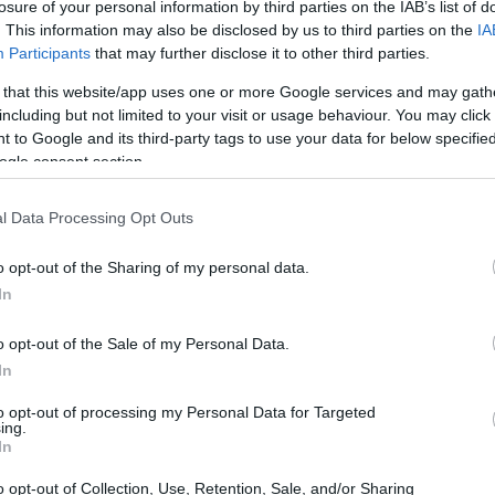
losure of your personal information by third parties on the IAB’s list of
e che ha tragicamente perso la vita a causa di
. This information may also be disclosed by us to third parties on the
IA
Participants
that may further disclose it to other third parties.
 that this website/app uses one or more Google services and may gath
including but not limited to your visit or usage behaviour. You may click 
 to Google and its third-party tags to use your data for below specifi
ogle consent section.
l Data Processing Opt Outs
o opt-out of the Sharing of my personal data.
In
o opt-out of the Sale of my Personal Data.
In
to opt-out of processing my Personal Data for Targeted
ing.
In
o opt-out of Collection, Use, Retention, Sale, and/or Sharing