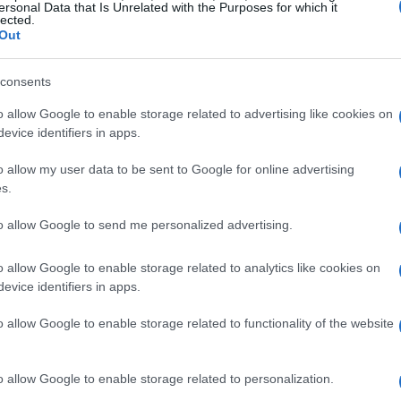
ersonal Data that Is Unrelated with the Purposes for which it
lected.
Out
 affermato: “Questo brano rappresenta uno dei
consents
iegando che il pezzo è un inno alla
possibilità
o allow Google to enable storage related to advertising like cookies on
quanto sui difetti della nazione. L’artista ha
evice identifiers in apps.
 Stati Uniti sono attualmente messi alla prova
o allow my user data to be sent to Google for online advertising
momento critico nella storia del paese.
s.
to allow Google to send me personalized advertising.
ivile
iflettere su temi fondamentali come la
o allow Google to enable storage related to analytics like cookies on
evice identifiers in apps.
e
. Ha affermato che chi crede nel valore della
re e combattere contro le ingiustizie. “Se si è
o allow Google to enable storage related to functionality of the website
genti armati contro i cittadini americani, allora è
 chi ci governa”, ha dichiarato, facendo
o allow Google to enable storage related to personalization.
Minneapolis.