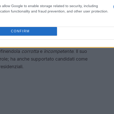
o allow Google to enable storage related to security, including
cation functionality and fraud prevention, and other user protection.
musica come strumento di
CONFIRM
i momenti in cui ha utilizzato il suo talento
sta. Negli ultimi anni, ha criticato
efinendola
corrotta
e
incompetente
. Il suo
parole; ha anche supportato candidati come
residenziali.