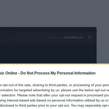
Ad
hub
Media
POWERED BY
ic Online -
Do Not Process My Personal Information
 partecipazione a sorpresa al
Light of Day
to opt-out of the sale, sharing to third parties, or processing of your per
formation for targeted advertising by us, please use the below opt-out s
ringsteen
ha colto l’occasione per esprimere il
r selection. Please note that after your opt-out request is processed y
ti operazioni di
ICE
in Minnesota. Il cantautore,
eing interest-based ads based on personal information utilized by us or
ico, ha dedicato la sua celebre canzone ‘The
disclosed to third parties prior to your opt-out. You may separately opt-