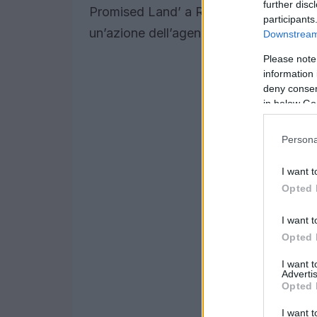
further disc
Promised Land’ a Renee Good, una madr
participants
un’azione dell’agenzia federale.
Downstream 
Please note
information 
deny consent
in below Go
Persona
I want t
Opted 
I want t
Opted 
I want 
Advertis
Opted 
I want t