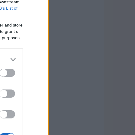
 downstream
B’s List of
er and store
to grant or
ed purposes