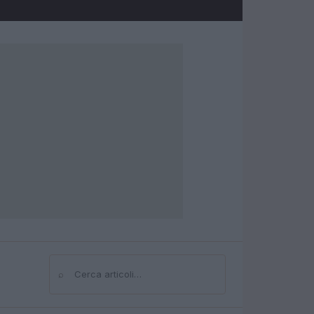
⌕
Cerca