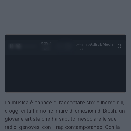
0:28 /
Ad
hub
Media
POWERED
1
/
4
1:23
BY
La musica è capace di raccontare storie incredibili,
e oggi ci tuffiamo nel mare di emozioni di Bresh, un
giovane artista che ha saputo mescolare le sue
radici genovesi con il rap contemporaneo. Con la