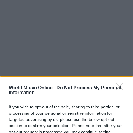
World Music Online -
Do Not Process My Personal
Conclusione: un futuro luminoso per
Information
Bresh
If you wish to opt-out of the sale, sharing to third parties, or
In un mondo musicale in continua evoluzione,
processing of your personal or sensitive information for
targeted advertising by us, please use the below opt-out
Bresh si distingue per la sua autenticità e il suo
section to confirm your selection. Please note that after your
talento. Con ogni nuova canzone, ci regala un
opt-out request is processed you may continue seeing