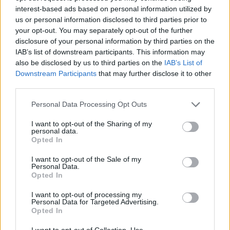
pezzo della sua anima e ci invita a seguirlo in
interest-based ads based on personal information utilized by
us or personal information disclosed to third parties prior to
questo fantastico viaggio. È un marinaio che
your opt-out. You may separately opt-out of the further
naviga tra le onde del rap e delle emozioni, e non
disclosure of your personal information by third parties on the
possiamo fare a meno di sentirci coinvolti nella sua
IAB’s list of downstream participants. This information may
also be disclosed by us to third parties on the
IAB’s List of
storia. Quindi, preparati a salpare con lui, perché il
Downstream Participants
that may further disclose it to other
viaggio è appena iniziato! Sei pronto a scoprire
third parties.
dove ci porterà la sua musica?
Please note that this website/app uses one or more Google
Personal Data Processing Opt Outs
services and may gather and store information including but
not limited to your visit or usage behaviour. You may click to
I want to opt-out of the Sharing of my
personal data.
grant or deny consent to Google and its third-party tags to
AUTORE
Opted In
use your data for below specified purposes in below Google
Redazione
consent section.
I want to opt-out of the Sale of my
Personal Data.
Opted In
I want to opt-out of processing my
Personal Data for Targeted Advertising.
Opted In
I want to opt-out of Collection, Use,