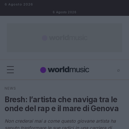
Salta al contenuto
6 Agosto 2026
6 Agosto 2026
⌕
×
⌕
NEWS
Cerca
Bresh: l’artista che naviga tra le
onde del rap e il mare di Genova
Non crederai mai a come questo giovane artista ha
saputo trasformare le sue radici in una carriera di