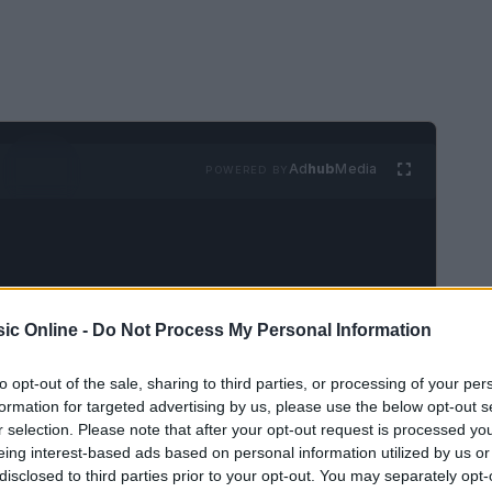
Ad
hub
Media
POWERED BY
ic Online -
Do Not Process My Personal Information
e il mitico Ozzy Osbourne hanno dato vita al loro
to opt-out of the sale, sharing to third parties, or processing of your per
formation for targeted advertising by us, please use the below opt-out s
to
‘Back to the Beginning’
, nella loro città natale
r selection. Please note that after your opt-out request is processed y
i mai a quello che è successo! È stato uno
eing interest-based ads based on personal information utilized by us or
prese e performance mozzafiato che hanno
disclosed to third parties prior to your opt-out. You may separately opt-