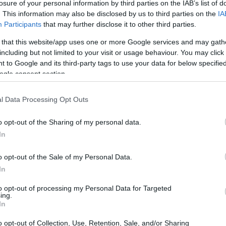
losure of your personal information by third parties on the IAB’s list of
lleghi rockers hanno inondato i social media di
. This information may also be disclosed by us to third parties on the
IA
 band più iconiche della storia del metal. E chi
Participants
that may further disclose it to other third parties.
 that this website/app uses one or more Google services and may gath
including but not limited to your visit or usage behaviour. You may click 
 to Google and its third-party tags to use your data for below specifi
ogle consent section.
l Data Processing Opt Outs
o opt-out of the Sharing of my personal data.
In
o opt-out of the Sale of my Personal Data.
In
to opt-out of processing my Personal Data for Targeted
ing.
In
o opt-out of Collection, Use, Retention, Sale, and/or Sharing