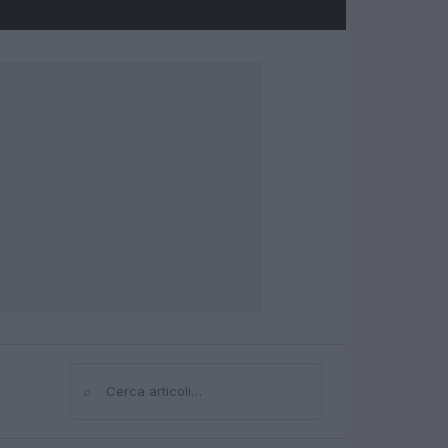
⌕
Cerca