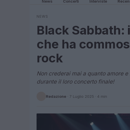
News
Concerti
Interviste
Recen
NEWS
Black Sabbath: i
che ha commoss
rock
Non crederai mai a quanto amore e r
durante il loro concerto finale!
Redazione
·
7 Luglio 2025
· 4 min