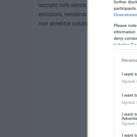
further disc
lasciato tutti senza parole. I fan e i co
participants
emozioni, rendendo omaggio a una delle
Downstream 
non avrebbe voluto essere lì?
Please note
information 
deny consent
in below Go
Persona
I want t
Opted 
I want t
Opted 
I want 
Advertis
Opted 
I want t