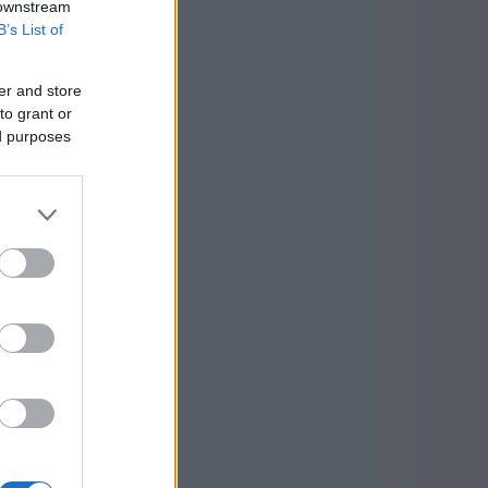
 downstream
B’s List of
er and store
to grant or
ed purposes