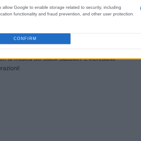
otente la musica nel creare legami tra artisti e
o allow Google to enable storage related to security, including
cation functionality and fraud prevention, and other user protection.
upergruppo durante lo show, ha rivelato: “Li
CONFIRM
o in cui non li abbia ascoltati. Sono la mia
li.” Le parole di Corgan rispecchiano il legame
con la musica dei Black Sabbath. È incredibile
razioni!