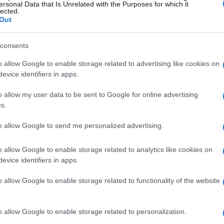
ersonal Data that Is Unrelated with the Purposes for which it
lected.
Out
rte dei colleghi
consents
o all’addio dei Black Sabbath. Tra le reazioni
o allow Google to enable storage related to advertising like cookies on
e sui social hanno scritto: “Back to the
evice identifiers in apps.
ato un enorme onore far parte di questo
o allow my user data to be sent to Google for online advertising
a suonato una cover di “Children of the Grave”,
s.
co in estasi. Non ti senti anche tu parte di
to allow Google to send me personalized advertising.
ueste note?
o allow Google to enable storage related to analytics like cookies on
an, ha condiviso il suo stupore su Twitter:
evice identifiers in apps.
. Ho imparato così tanto da loro nel corso degli
o allow Google to enable storage related to functionality of the website
 cantare ‘Mama I’m Coming Home’ per l’ultima
state espresse anche da
Hatebreed
e
Corrosion
o allow Google to enable storage related to personalization.
la band per la loro musica e l’impatto duraturo.