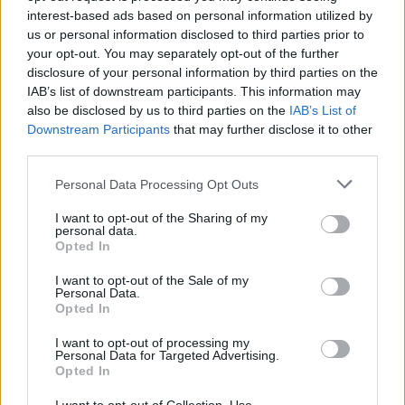
interest-based ads based on personal information utilized by
us or personal information disclosed to third parties prior to
your opt-out. You may separately opt-out of the further
disclosure of your personal information by third parties on the
IAB’s list of downstream participants. This information may
also be disclosed by us to third parties on the
IAB’s List of
Downstream Participants
that may further disclose it to other
third parties.
Please note that this website/app uses one or more Google
Personal Data Processing Opt Outs
services and may gather and store information including but
Noemi in ospedale: il racconto della riabilitazione e il
not limited to your visit or usage behaviour. You may click to
I want to opt-out of the Sharing of my
personal data.
ritorno sul palco
grant or deny consent to Google and its third-party tags to
Opted In
use your data for below specified purposes in below Google
Susanna Riva · 6 Ago 2026
consent section.
I want to opt-out of the Sale of my
Personal Data.
NEWS
Opted In
I want to opt-out of processing my
Personal Data for Targeted Advertising.
Opted In