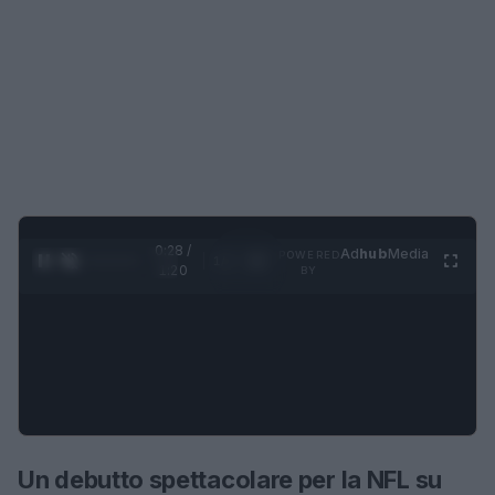
0:28 /
Ad
hub
Media
POWERED
1
/
4
1:20
BY
Un debutto spettacolare per la NFL su