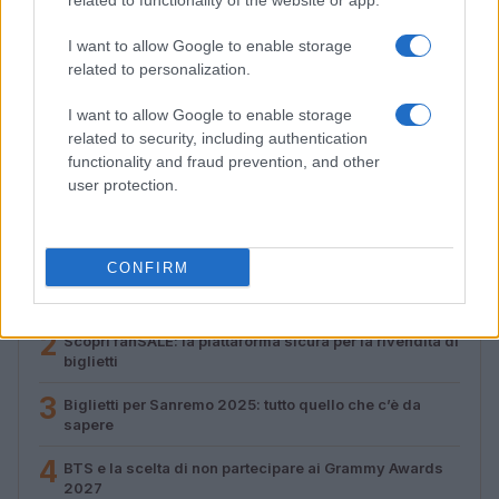
related to functionality of the website or app.
I want to allow Google to enable storage
related to personalization.
Streaming vs vinile: differenze tra mastering,
dinamica e ritualità
I want to allow Google to enable storage
Letizia Fontana · 5 Ago 2026
related to security, including authentication
functionality and fraud prevention, and other
user protection.
PIÙ LETTI
CONFIRM
1
Concerti in Italia: il 2026 supera il miliardo di euro di
spesa
2
Scopri fanSALE: la piattaforma sicura per la rivendita di
biglietti
3
Biglietti per Sanremo 2025: tutto quello che c’è da
sapere
4
BTS e la scelta di non partecipare ai Grammy Awards
2027