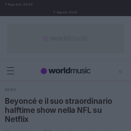
Salta al contenuto
7 Agosto 2026
7 Agosto 2026
⌕
×
⌕
NEWS
Cerca
Beyoncé e il suo straordinario
halftime show nella NFL su
Netflix