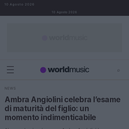
Salta al contenuto
10 Agosto 2026
10 Agosto 2026
⌕
×
⌕
NEWS
Cerca
Ambra Angiolini celebra l’esame
di maturità del figlio: un
momento indimenticabile