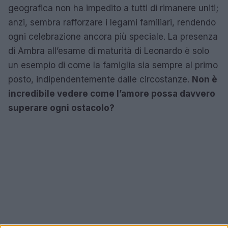
geografica non ha impedito a tutti di rimanere uniti;
anzi, sembra rafforzare i legami familiari, rendendo
ogni celebrazione ancora più speciale. La presenza
di Ambra all’esame di maturità di Leonardo è solo
un esempio di come la famiglia sia sempre al primo
posto, indipendentemente dalle circostanze.
Non è
incredibile vedere come l’amore possa davvero
superare ogni ostacolo?