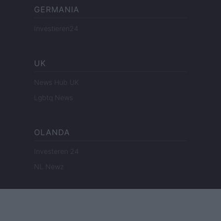
GERMANIA
Investieren24
UK
News Hub UK
Lgbtq News
OLANDA
Investeren 24
NL Newz