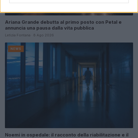
Ariana Grande debutta al primo posto con Petal e
annuncia una pausa dalla vita pubblica
Letizia Fontana · 8 Ago 2026
NEWS
Noemi in ospedale: il racconto della riabilitazione e il