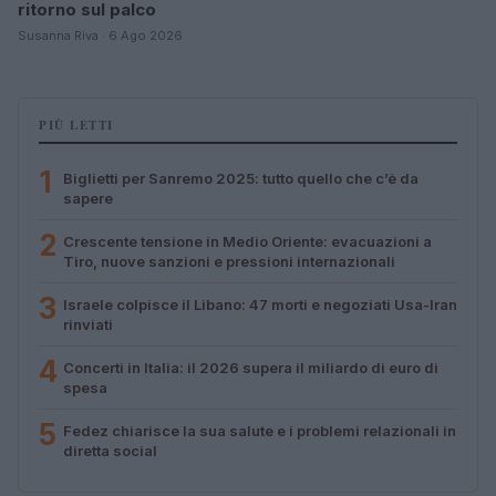
ritorno sul palco
Susanna Riva · 6 Ago 2026
PIÙ LETTI
1
Biglietti per Sanremo 2025: tutto quello che c’è da
sapere
2
Crescente tensione in Medio Oriente: evacuazioni a
Tiro, nuove sanzioni e pressioni internazionali
3
Israele colpisce il Libano: 47 morti e negoziati Usa-Iran
rinviati
4
Concerti in Italia: il 2026 supera il miliardo di euro di
spesa
5
Fedez chiarisce la sua salute e i problemi relazionali in
diretta social