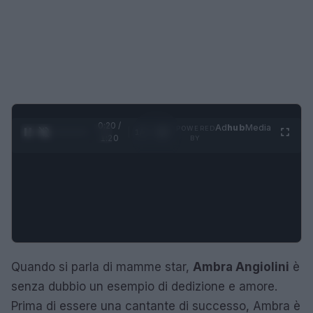
0:20 /
Ad
hub
Media
POWERED
1
/
4
1:20
BY
Quando si parla di mamme star,
Ambra Angiolini
è
senza dubbio un esempio di dedizione e amore.
Prima di essere una cantante di successo, Ambra è