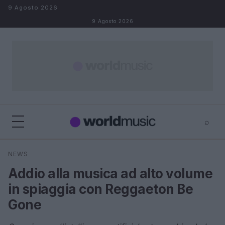
Salta al contenuto
9 Agosto 2026
9 Agosto 2026
⌕
×
⌕
NEWS
Cerca
Addio alla musica ad alto volume
in spiaggia con Reggaeton Be
Gone