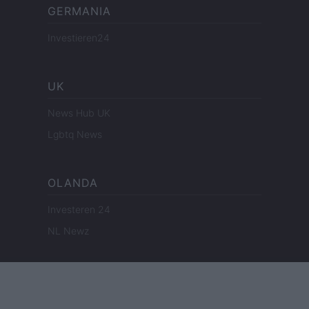
GERMANIA
Investieren24
UK
News Hub UK
Lgbtq News
OLANDA
Investeren 24
NL Newz