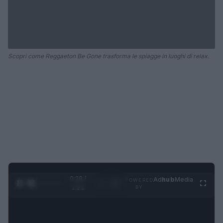
Scopri come Reggaeton Be Gone trasforma le spiagge in luoghi di relax.
0:28 /
Ad
hub
Media
POWERED
1
/
4
1:21
BY