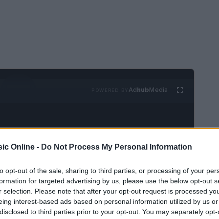
Ad
hub
Media
POWERED BY
ic Online -
Do Not Process My Personal Information
to opt-out of the sale, sharing to third parties, or processing of your per
formation for targeted advertising by us, please use the below opt-out s
ou Donaldson
r selection. Please note that after your opt-out request is processed y
eing interest-based ads based on personal information utilized by us or
arolina, è stato uno dei sassofonisti jazz più
disclosed to third parties prior to your opt-out. You may separately opt-