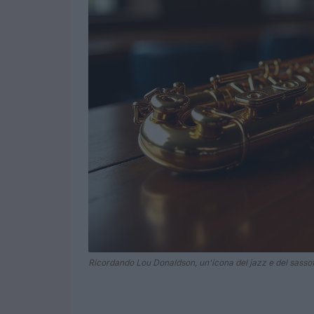
Ricordando Lou Donaldson, un'icona del jazz e del sasso