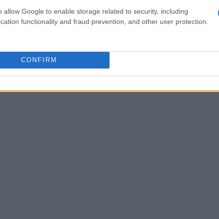
o allow Google to enable storage related to security, including
cation functionality and fraud prevention, and other user protection.
zzato da una fusione di blues e soul, elementi
ile e amata da un vasto pubblico. Anche quando
 alle tradizioni sudamericane, Donaldson ha
CONFIRM
ostrando la sua versatilità e creatività.