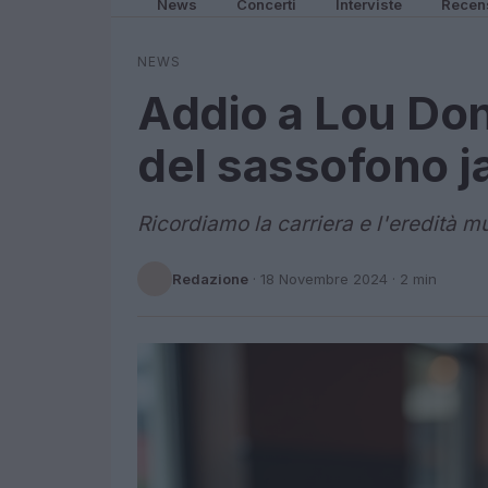
News
Concerti
Interviste
Recen
NEWS
Addio a Lou Don
del sassofono j
Ricordiamo la carriera e l'eredità m
Redazione
·
18 Novembre 2024
· 2 min