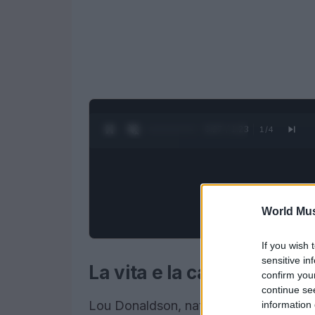
0:28 / 1:23
1
/
4
World Mus
If you wish 
sensitive in
La vita e la carriera di L
confirm you
continue se
Lou Donaldson, nato nel 1926 in North C
information 