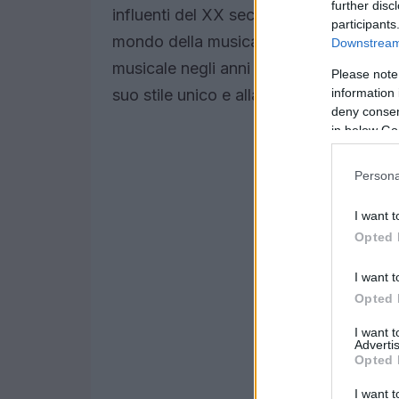
further disc
influenti del XX secolo. Con la sua sco
participants
mondo della musica perde un vero pioni
Downstream 
musicale negli anni ’50, un periodo d’or
Please note
information 
suo stile unico e alla sua abilità nel su
deny consent
in below Go
Persona
I want t
Opted 
I want t
Opted 
I want 
Advertis
Opted 
I want t