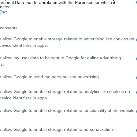
ersonal Data that Is Unrelated with the Purposes for which it
lected.
Out
temente influenzata dai grandi del bebop, in
consents
ni ’50, Donaldson ha collaborato con alcuni dei
o allow Google to enable storage related to advertising like cookies on
evice identifiers in apps.
batterista Art Blakey. Insieme a Blakey, ha
 Birdland”, che ha segnato un momento
o allow my user data to be sent to Google for online advertising
s.
to allow Google to send me personalized advertising.
a Blue Note
o allow Google to enable storage related to analytics like cookies on
evice identifiers in apps.
 legati all’etichetta discografica Blue Note, con
cesso. Tra i suoi lavori più celebri ci sono
o allow Google to enable storage related to functionality of the website
aloo” del 1967. Questi album non solo hanno
fonista, ma hanno anche contribuito a definire il
o allow Google to enable storage related to personalization.