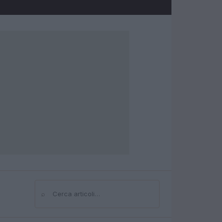
⌕
Cerca