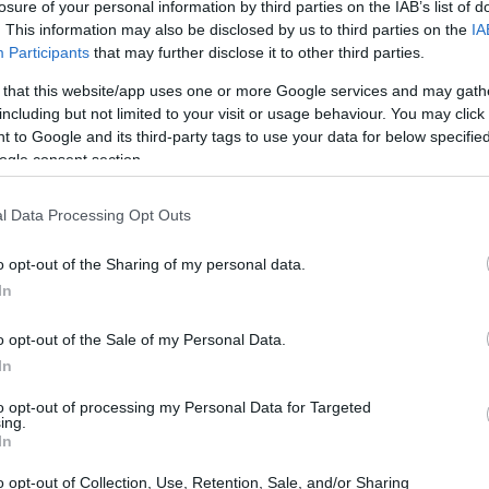
losure of your personal information by third parties on the IAB’s list of
mparsa, avvenuta il 9 novembre a 98 anni, il
. This information may also be disclosed by us to third parties on the
IA
ere. Donaldson ha iniziato la sua carriera
Participants
that may further disclose it to other third parties.
o per il jazz, e ha saputo farsi notare grazie al
 that this website/app uses one or more Google services and may gath
including but not limited to your visit or usage behaviour. You may click 
onare il sassofono contralto.
 to Google and its third-party tags to use your data for below specifi
ogle consent section.
l Data Processing Opt Outs
o opt-out of the Sharing of my personal data.
In
o opt-out of the Sale of my Personal Data.
In
to opt-out of processing my Personal Data for Targeted
ing.
In
o opt-out of Collection, Use, Retention, Sale, and/or Sharing