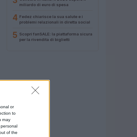
3
miliardo di euro di spesa
4
Fedez chiarisce la sua salute e i
problemi relazionali in diretta social
5
Scopri fanSALE: la piattaforma sicura
per la rivendita di biglietti
sonal or
ection to
ou may
 personal
out of the