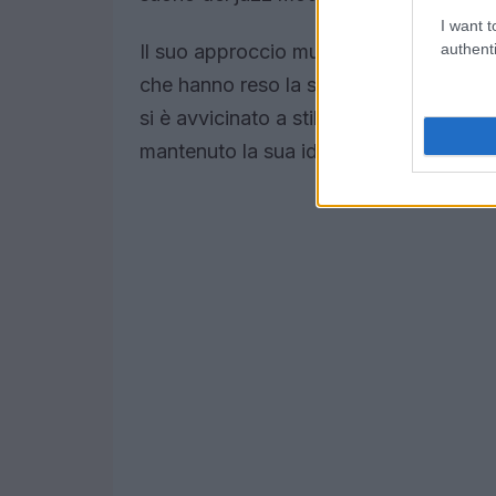
I want t
authenti
Il suo approccio musicale era caratteri
che hanno reso la sua musica accessib
si è avvicinato a stili musicali ispirati
mantenuto la sua identità jazzistica, dim