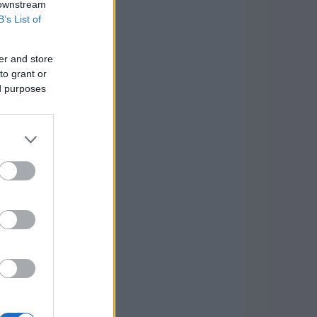
 downstream
B’s List of
er and store
to grant or
ed purposes