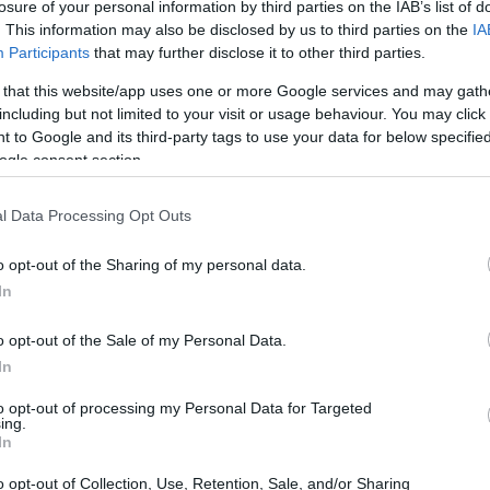
losure of your personal information by third parties on the IAB’s list of
ulla musica moderna, che possono trasformare il
. This information may also be disclosed by us to third parties on the
IA
oni. La profondità di ogni nota è sorprendente.
Participants
that may further disclose it to other third parties.
 that this website/app uses one or more Google services and may gath
including but not limited to your visit or usage behaviour. You may click 
 to Google and its third-party tags to use your data for below specifi
ogle consent section.
l Data Processing Opt Outs
o opt-out of the Sharing of my personal data.
In
o opt-out of the Sale of my Personal Data.
In
to opt-out of processing my Personal Data for Targeted
ing.
In
o opt-out of Collection, Use, Retention, Sale, and/or Sharing