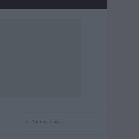
⌕
Cerca