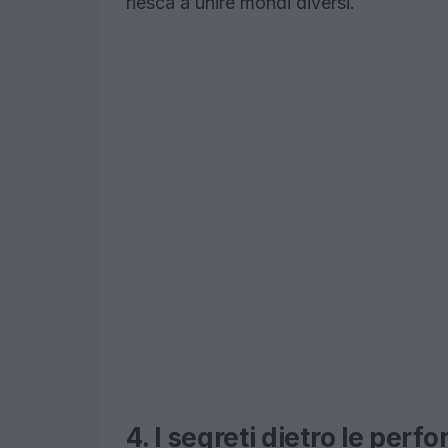
riesca a unire mondi diversi.
4. I segreti dietro le per