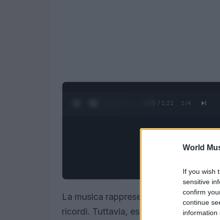
0:28 / 1:21
1
/
4
World Mus
If you wish 
sensitive in
confirm you
La musica rappresenta un
linguaggio 
continue se
ricordi. Tuttavia, esistono aspetti men
information 