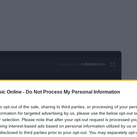
Ad
hub
Media
POWERED BY
ic Online -
Do Not Process My Personal Information
to opt-out of the sale, sharing to third parties, or processing of your per
formation for targeted advertising by us, please use the below opt-out s
r selection. Please note that after your opt-out request is processed y
universale
, capace di evocare emozioni e
eing interest-based ads based on personal information utilized by us or
o noti che meritano attenzione. Questo articolo
disclosed to third parties prior to your opt-out. You may separately opt-