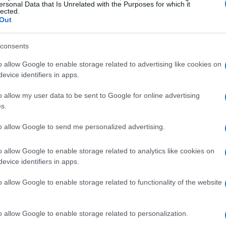
ersonal Data that Is Unrelated with the Purposes for which it
lected.
ri nascondono messaggi segreti
Out
i susciteranno un impatto maggiore rispetto ad
consents
lti artisti ricorrono a tecniche di scrittura
o allow Google to enable storage related to advertising like cookies on
costi
nelle loro opere. Ad esempio, alcuni brani
evice identifiers in apps.
enze personali, che, sebbene sottili, possono
o allow my user data to be sent to Google for online advertising
scoltatore. Questi messaggi segreti spaziano da
s.
ndendo la canzone non solo un pezzo musicale, ma
to allow Google to send me personalized advertising.
e.
o allow Google to enable storage related to analytics like cookies on
o essere percepiti, ma
evice identifiers in apps.
o allow Google to enable storage related to functionality of the website
o passano inosservati, ma che hanno un
o allow Google to enable storage related to personalization.
’animo. Si pensi ai
suoni subsonici
, ovvero