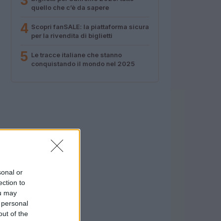
3
quello che c’è da sapere
4
Scopri fanSALE: la piattaforma sicura
per la rivendita di biglietti
5
Le tracce italiane che stanno
conquistando il mondo nel 2025
sonal or
ection to
ou may
 personal
out of the