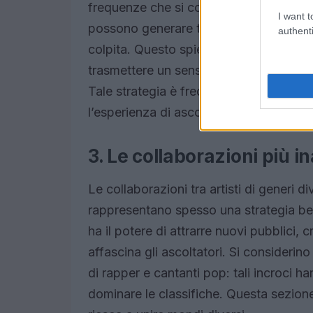
frequenze che si collocano al di sotto 
I want t
possono generare tensione o relax, an
authenti
colpita. Questo spiega perché alcune c
trasmettere un senso di
rilassamento
Tale strategia è frequentemente utilizza
l’esperienza di ascolto.
3. Le collaborazioni più i
Le collaborazioni tra artisti di generi 
rappresentano spesso una strategia ben a
ha il potere di attrarre nuovi pubblici,
affascina gli ascoltatori. Si considerin
di rapper e cantanti pop: tali incroci h
dominare le classifiche. Questa sezione 