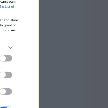
 downstream
B’s List of
er and store
to grant or
ed purposes